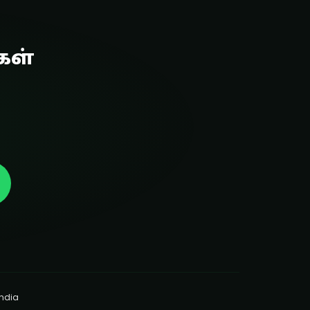
கள்
India