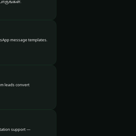
 பாருங்கள்.
tsApp message templates.
am leads convert
tation support —