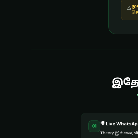
மு
⚠️
செய
இதோ
🎥 Live WhatsA
01
Theory இல்லை, sli