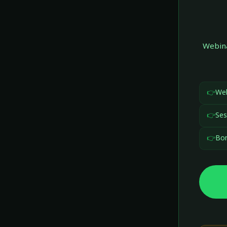
Webina
👉
Web
👉
Se
👉
Bon