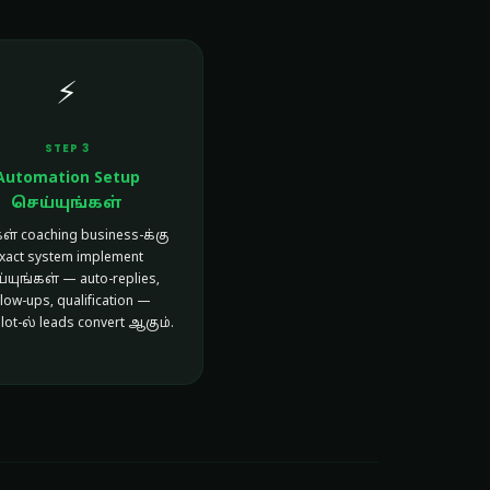
⚡
STEP 3
Automation Setup
செய்யுங்கள்
் coaching business-க்கு
xact system implement
்யுங்கள் — auto-replies,
llow-ups, qualification —
lot-ல் leads convert ஆகும்.