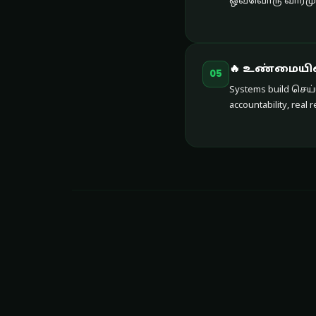
ஒவ்வொரு வாரமும் 
🔥 உண்மையில்
05
Systems build செ
accountability, re