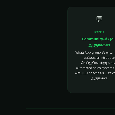
💬
STEP 1
Community-ல் Joi
ஆகுங்கள்
WhatsApp group-ல் enter
உங்களை introduce
செய்துகொள்ளுங்கள
automated sales systems 
செய்யும் coaches-உடன் c
ஆகுங்கள்.