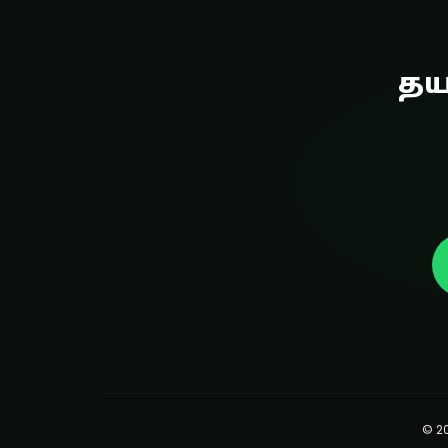
தய
© 2