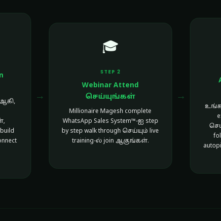
🎓
STEP 2
n
Webinar Attend
→
→
செய்யுங்கள்
 ஆகி,
உங்கள
Millionaire Magesh complete
e
்,
WhatsApp Sales System™-ஐ step
செய
build
by step walk through செய்யும் live
fo
onnect
training-ல் join ஆகுங்கள்.
autopi