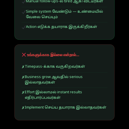
Manual follow-ups-ல் tired ஆகி விட்டீர்கள்
Simple system வேண்டும் — உண்மையில்
வேலை செய்யும்
Action எடுக்க தயாராக இருக்கிறீர்கள்
உங்களுக்காக இல்லை என்றால்…
Timepass-க்காக வருகிறவர்கள்
✗
Business grow ஆவதில் serious
✗
இல்லாதவர்கள்
Effort இல்லாமல் instant results
✗
எதிர்பார்ப்பவர்கள்
Implement செய்ய தயாராக இல்லாதவர்கள்
✗