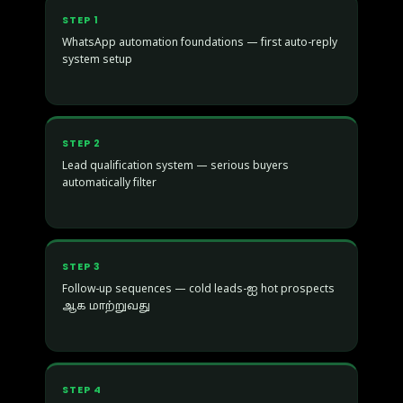
STEP 1
WhatsApp automation foundations — first auto-reply
system setup
STEP 2
Lead qualification system — serious buyers
automatically filter
STEP 3
Follow-up sequences — cold leads-ஐ hot prospects
ஆக மாற்றுவது
STEP 4